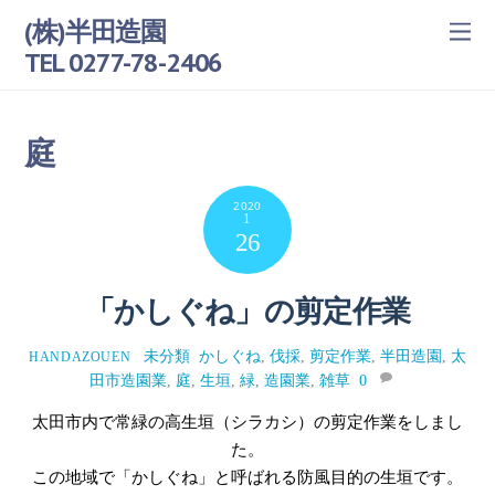
(株)半田造園
TEL 0277-78-2406
庭
2020
1
26
「かしぐね」の剪定作業
未分類
かしぐね
,
伐採
,
剪定作業
,
半田造園
,
太
HANDAZOUEN
田市造園業
,
庭
,
生垣
,
緑
,
造園業
,
雑草
0
太田市内で常緑の高生垣（シラカシ）の剪定作業をしまし
た。
この地域で「かしぐね」と呼ばれる防風目的の生垣です。